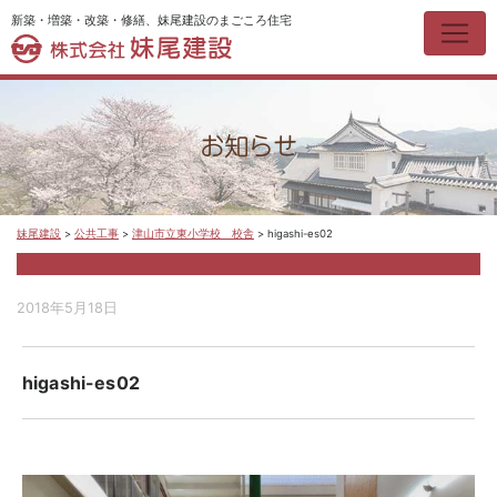
新築・増築・改築・修繕、妹尾建設のまごころ住宅
お知らせ
妹尾建設
>
公共工事
>
津山市立東小学校 校舎
>
higashi-es02
2018年5月18日
higashi-es02